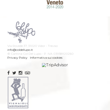
Via Rovede 37, 31020 Vidor - Treviso
info@coldellupo.it
© Cantina Col Del Lupo - P. IVA 03958920260
Privacy Policy
Informativa sui cookies