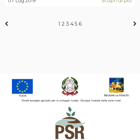
Scopri di più
07 Lug 2019
1
2
3
4
5
6