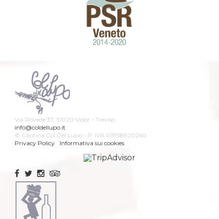
Via Rovede 37, 31020 Vidor - Treviso
info@coldellupo.it
© Cantina Col Del Lupo - P. IVA 03958920260
Privacy Policy
Informativa sui cookies