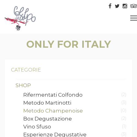
ONLY FOR ITALY
CATEGORIE
SHOP
Rifermentati Colfondo
(2)
Metodo Martinotti
(3)
Metodo Champenoise
(0)
Box Degustazione
(2)
Vino Sfuso
(1)
Esperienze Degustative
(3)