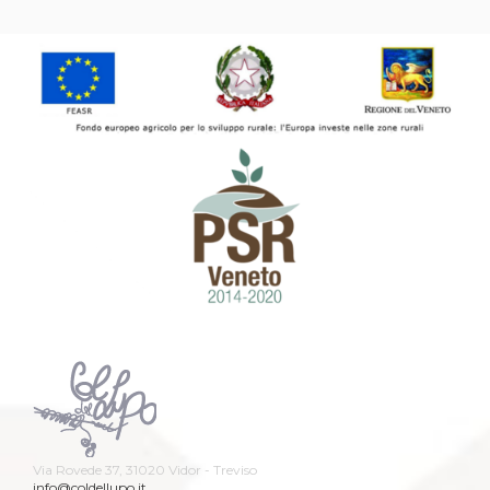
Via Rovede 37, 31020 Vidor - Treviso
info@coldellupo.it