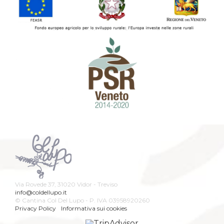
Via Rovede 37, 31020 Vidor - Treviso
info@coldellupo.it
© Cantina Col Del Lupo - P. IVA 03958920260
Privacy Policy
Informativa sui cookies